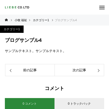
小牧 福祉
カテゴリー1
ブログサンプル4
カテゴリー1
ブログサンプル4
サンプルテキスト。サンプルテキスト。
前の記事
次の記事
コメント
0 コメント
0 トラックバック