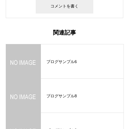
関連記事
ブログサンプル6
ブログサンプル8