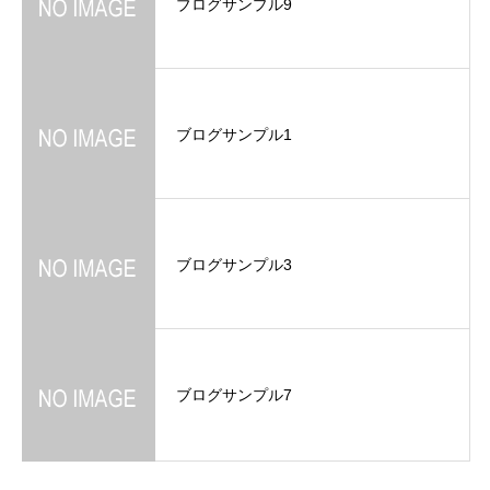
ブログサンプル9
ブログサンプル1
ブログサンプル3
ブログサンプル7