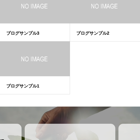
ブログサンプル3
ブログサンプル2
ブログサンプル1