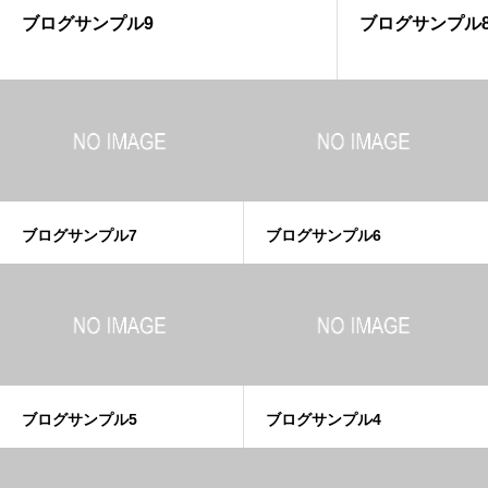
ブログサンプル9
ブログサンプル
ブログサンプル7
ブログサンプル6
ブログサンプル5
ブログサンプル4